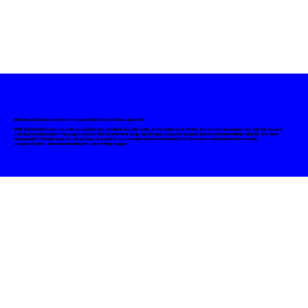
Welchen Antrieb brauche ich eigentlich für mein Garagentor?
DEA-System verkauft in acht europäischen Ländern Torantriebe, Schranken und Poller. So auch in Deutschland. Um die riesige,
auf das Kundenbedürfnis zugeschnittene Produktwelt zu präsentieren, braucht es einen übersichtlichen Webauftritt. Auf dem
sich sowohl Händler und Fachkundige als auch Privatkunden ohne Verständnis für die unterschiedlichen Parameter
zurechtfinden – eine User-Experience, viele Zielgruppen.