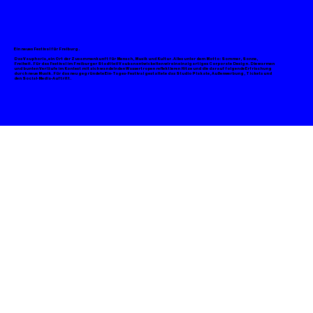
Ein neues Festival für Freiburg.
Das Vauphoria, ein Ort der Zusammenkunft für Mensch, Musik und Kultur. Alles unter dem Motto: Sommer, Sonne,
Freiheit. Für das Festival im Freiburger Stadtteil Vauban entwickelten wir ein einzigartiges Corporate Design. Die warmen
und bunten Verläufe im Kontext mit sich wandelnden Wassertropen reflektieren Hitze und die darauf folgende Erfrischung
durch neue Musik. Für das neu gegründete Ein-Tages-Festival gestaltete das Studio Plakate, Außenwerbung, Tickets und
den Social-Media-Auftritt.